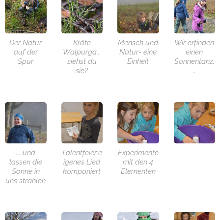
Der Natur
Kröte
Mensch und
Wir erfinden
auf der
Walpurga...
Natur- eine
einen
Spur
siehst du
Einheit
Sonnentanz.
sie?
..
... und
Talentfeier:e
Experimente
lassen die
igenes Lied
mit den 4
Sonne in
komponiert
Elementen
uns strahlen