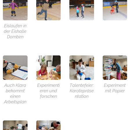
Eislaufen in
der Eishalle
Dornbirn
Auch Klara
Experimenti
Talentefeier:
Experiment
bekommt
eren und
Karatepräse
mit Papier
einen
forschen
ntation
Arbeitsplan