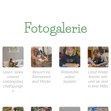
Fotogalerie
Lesen...eines
Besuch ins
Webstühle
Lasst Kinder
unserer
Alemannen
selbst
kreativ sein
Lieblingsbes
dorf Mäder
basteln
und sie sind
chäftigunge
in ihrer Mitte
n