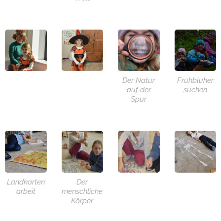
Der Natur
Frühblüher
auf der
suchen
Spur
Landkarten
Der
arbeit
menschliche
Körper