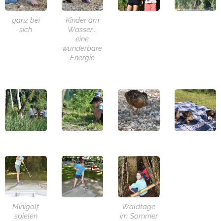
ganz bei
Kinder am
sich
Wasser...
eine
wunderbare
Energie
Minigolf
Waldtage
spielen
im Sommer