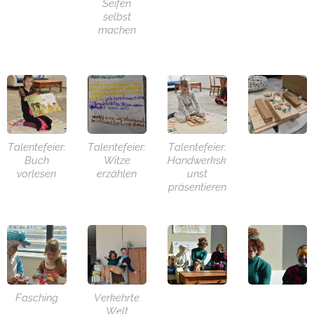
Seifen
selbst
machen
Talentefeier:
Talentefeier:
Talentefeier:
Buch
Witze
Handwerksk
vorlesen
erzählen
unst
präsentieren
Fasching
Verkehrte
Welt