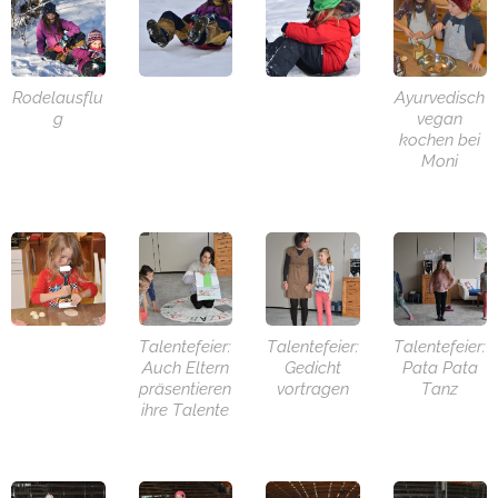
Rodelausflu
Ayurvedisch
g
vegan
kochen bei
Moni
Talentefeier:
Talentefeier:
Talentefeier:
Auch Eltern
Gedicht
Pata Pata
präsentieren
vortragen
Tanz
ihre Talente