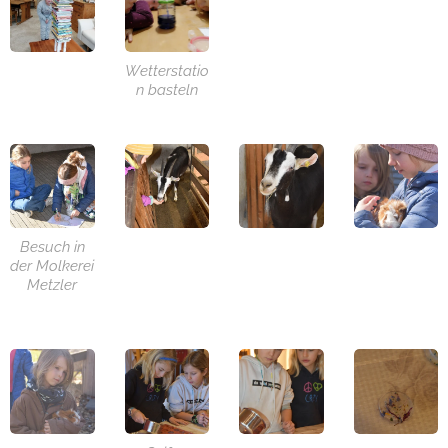
Wetterstatio
n basteln
Besuch in
der Molkerei
Metzler